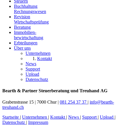
Steuern
Buchhaltung
Rechnungswesen
Revision
Wirtschaftsprüfung
Beratung
Immobilien
-
bewirtschaftung
Erbteilungen
Über uns
Unternehmen
Kontakt
News
Support
Upload
Datenschutz
Bearth & Partner Steuerberatung und Treuhand AG
Grabenstrasse 15
|
7000 Chur
|
081 254 37 37
|
info@bearth-
treuhand.ch
Startseite
|
Unternehmen
|
Kontakt
|
News
|
Support
|
Upload
|
Datenschutz
|
Impressum